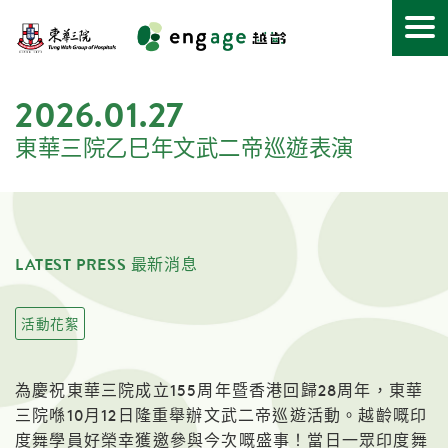
關於越齡
2026.01.27
最新消息
東華三院乙巳年文武二帝巡遊表演
活動空間
無伴奏樂隊
LATEST PRESS 最新消息
匯享空間
咖啡走動Coffee Express
活動花絮
護老者頻道
為慶祝東華三院成立155周年暨香港回歸28周年，東華
聯絡我們
三院喺10月12日隆重舉辦文武二帝巡遊活動。越齡嘅印
度舞學員好榮幸獲邀參與今次嘅盛事！當日一眾印度舞