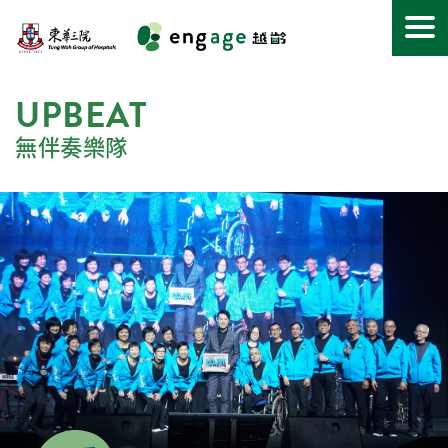
關於越齡
UPBEAT
最新消息
無伴奏樂隊
活動空間
無伴奏樂隊
匯享空間
咖啡走動Coffee Express
護老者頻道
聯絡我們